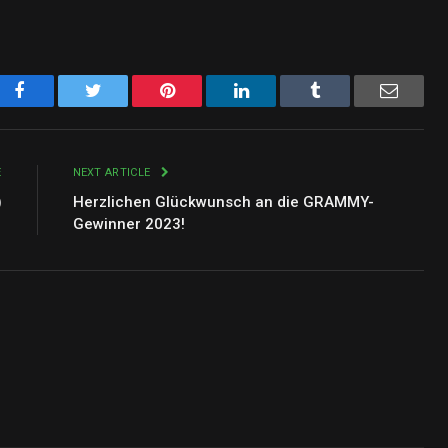
Facebook
Twitter
Pinterest
LinkedIn
Tumblr
Email
E
NEXT ARTICLE
)
Herzlichen Glückwunsch an die GRAMMY-
Gewinner 2023!