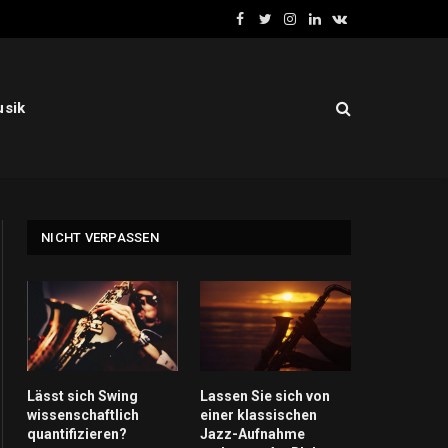
Facebook
Twitter
Instagram
LinkedIn
VKontakte
usik
NICHT VERPASSEN
Lässt sich Swing
Lassen Sie sich von
wissenschaftlich
einer klassischen
quantifizieren?
Jazz-Aufnahme