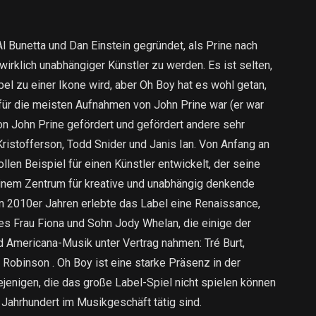
 Bunetta und Dan Einstein gegründet, als Prine nach
irklich unabhängiger Künstler zu werden. Es ist selten,
el zu einer Ikone wird, aber Oh Boy hat es wohl getan,
 für die meisten Aufnahmen von John Prine war (er war
von John Prine gefördert und gefördert andere sehr
istofferson, Todd Snider und Janis Ian. Von Anfang an
llen Beispiel für einen Künstler entwickelt, der seine
einem Zentrum für kreative und unabhängig denkende
en 2010er Jahren erlebte das Label eine Renaissance,
s Frau Fiona und Sohn Jody Whelan, die einige der
 Americana-Musik unter Vertrag nahmen: Tré Burt,
Robinson . Oh Boy ist eine starke Präsenz in der
jenigen, die das große Label-Spiel nicht spielen können
1. Jahrhundert im Musikgeschäft tätig sind.