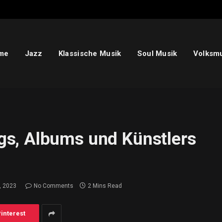
me
Jazz
Klassische Musik
Soul Musik
Volksm
s, Albums und Künstlers
, 2023
No Comments
2 Mins Read
interest