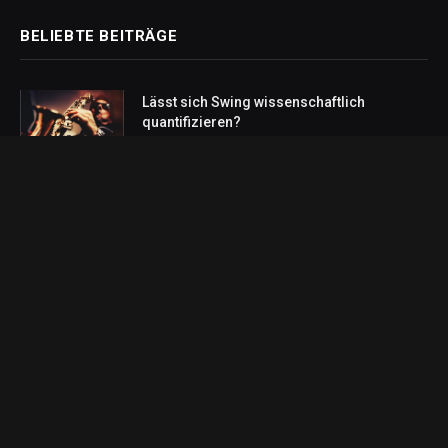
BELIEBTE BEITRÄGE
Lässt sich Swing wissenschaftlich
quantifizieren?
January 4, 2023
Lassen Sie sich von einer klassischen
Jazz-Aufnahme umhauen: Art Blakey and
The Jazz Messengers „A Night In Tunisia“
January 3, 2023
Abonnieren Sie Updates