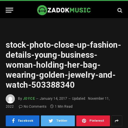
stock-photo-close-up-fashion-
details-young-business-
woman-holding-her-bag-
wearing-golden-jewelry-and-
watch-503388340
By
JOYCE
January 14, 2017
Updated:
November 11,
2022
No Comments
1 Min Read
Facebook
Twitter
Pinterest