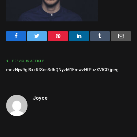
Facebook
Twitter
Pinterest
LinkedIn
Tumblr
Email
PREVIOUS ARTICLE
mnzNjw9gI3xzRfScs3dhQNyzM1FmwzHfPuzXVlCO.jpeg
Joyce