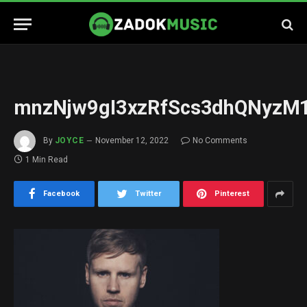
mnzNjw9gI3xzRfScs3dhQNyzM1
By
JOYCE
November 12, 2022
No Comments
1 Min Read
Facebook
Twitter
Pinterest