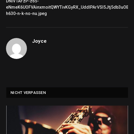
DNiV1AFzP-z65-
eNmeK6UOFVAinxmoitQWYTivKGyRX_UddlPArVSl5Jtj5db3uOBgw
h630-n-k-no-nu.jpeg
Joyce
NICHT VERPASSEN