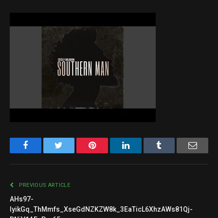
Facebook
Twitter
Pinterest
LinkedIn
Tumblr
Email
PREVIOUS ARTICLE
AHs97-
lyikGq_ThMmfs_XseGdNZKZW8k_3EaTicL6XhzAWs81Qj-