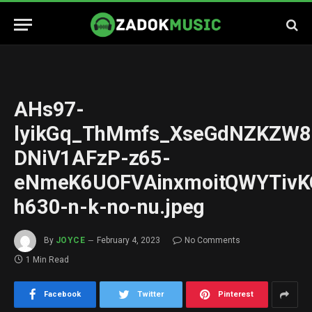
AHs97-
lyikGq_ThMmfs_XseGdNZKZW8
DNiV1AFzP-z65-
eNmeK6UOFVAinxmoitQWYTivKG
h630-n-k-no-nu.jpeg
By
JOYCE
February 4, 2023
No Comments
1 Min Read
Facebook
Twitter
Pinterest