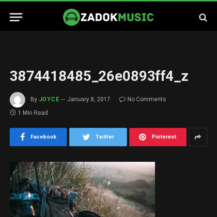
3874418485_26e0893ff4_z
By
JOYCE
January 8, 2017
No Comments
1 Min Read
Facebook
Twitter
Pinterest