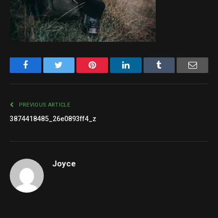
Facebook
Twitter
Pinterest
LinkedIn
Tumblr
Email
PREVIOUS ARTICLE
3874418485_26e0893ff4_z
Joyce